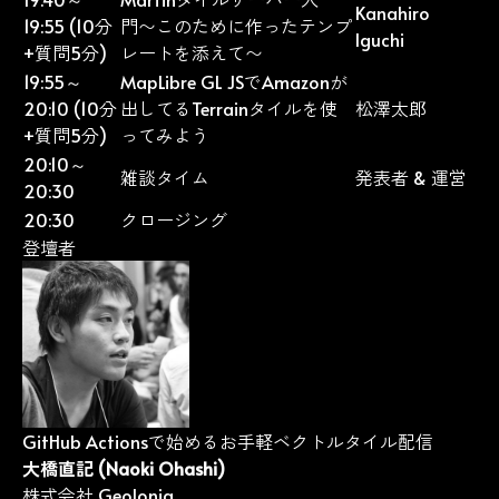
Kanahiro
19:55 (10分
門〜このために作ったテンプ
Iguchi
+質問5分)
レートを添えて〜
19:55～
MapLibre GL JSでAmazonが
20:10 (10分
出してるTerrainタイルを使
松澤太郎
+質問5分)
ってみよう
20:10～
雑談タイム
発表者 & 運営
20:30
20:30
クロージング
登壇者
GitHub Actionsで始めるお手軽ベクトルタイル配信
大橋直記 (Naoki Ohashi)
株式会社 Geolonia