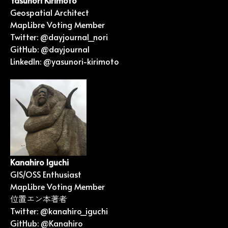
Yasunori Kirimoto
Geospatial Architect
MapLibre Voting Member
Twitter:
@dayjournal_nori
GitHub:
@dayjournal
LinkedIn:
@yasunori-kirimoto
Kanahiro Iguchi
GIS/OSS Enthusiast
MapLibre Voting Member
位置エン本
著者
Twitter:
@kanahiro_iguchi
GitHub:
@Kanahiro