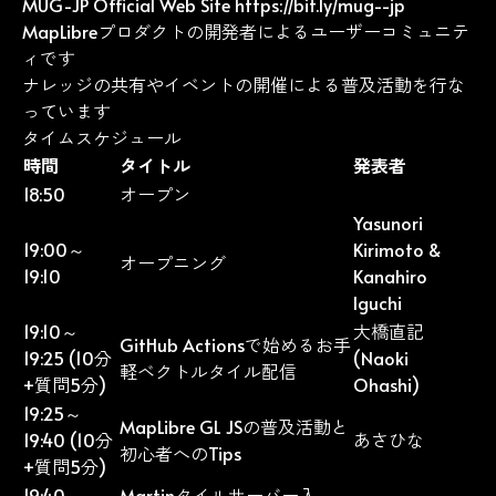
MUG-JP Official Web Site
https://bit.ly/mug--jp
MapLibreプロダクトの開発者によるユーザーコミュニテ
ィです
ナレッジの共有やイベントの開催による普及活動を行な
っています
タイムスケジュール
時間
タイトル
発表者
18:50
オープン
Yasunori
19:00～
Kirimoto
&
オープニング
19:10
Kanahiro
Iguchi
19:10～
大橋直記
GitHub Actionsで始めるお手
19:25 (10分
(Naoki
軽ベクトルタイル配信
+質問5分)
Ohashi)
19:25～
MapLibre GL JSの普及活動と
19:40 (10分
あさひな
初心者へのTips
+質問5分)
19:40～
Martinタイルサーバー入