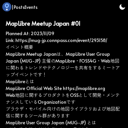
|
Posts
Events
MapLibre Meetup Japan #01
Planned At:
2023/11/09
Link:
https://mug-jp.connpass.com/event/293158/
イベント概要
MapLibre Meetup Japanは、MapLibre User Group
Japan (MUG-JP) 主催のMapLibre・FOSS4G・Web地図
に関わるトレンドやテクノロジーを共有をするミートア
ップイベントです！
MapLibreとは
MapLibre Official Web Site
https://maplibre.org
Web地図に関するプロダクトをOSSとして開発・メンテ
ナンスしているOrganizationです
ブラウザ・モバイル向けの地図ライブラリおよび地図配
信に関するツール群があります
MapLibre User Group Japan (MUG-JP) とは