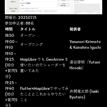
開催日: 2025.07.15
参加申込者: 88名
時間
タイトル
発表者
18:50
オープン
19:00～
Yasunori Kirimoto
オープニング
19:10
&
Kanahiro Iguchi
19:10～
19:25
MapLibre でも GeoArrow を
湯谷啓明（Yutani
(10分
使いたいのでシェーダーを
Hiroaki）
+質問5
書いてみた
分)
19:25～
19:40
Flutter×MapLibreでやってみ
井関竜太郎 (Iseki
(10分
たこととこれからやりたい
Ryutaro)
+質問5
こと
分)