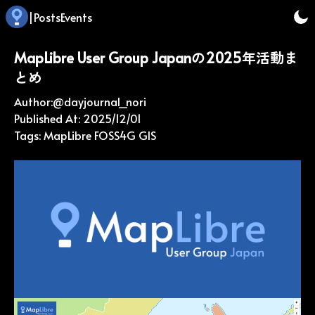
|
Posts
Events
MapLibre User Group Japanの2025年活動ま
とめ
Author:
@
dayjournal_nori
Published At:
2025/12/01
Tags:
MapLibre
FOSS4G
GIS