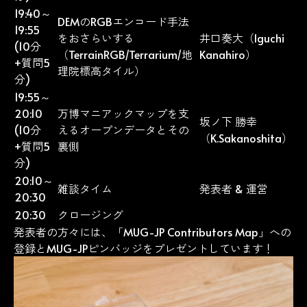
19:40～
DEMのRGBエンコード手法
19:55
をおさらいする
井口奏大（Iguchi
(10分
（TerrainRGB/Terrarium/地
Kanahiro）
+質問5
理院標高タイル）
分)
19:55～
20:10
万博マニアックマップを支
坂ノ下 勝幸
(10分
えるオープンデータとその
（K.Sakanoshita）
+質問5
裏側
分)
20:10～
雑談タイム
発表者 & 運営
20:30
20:30
クロージング
発表者の方々には、「
MUG-JP Contributors Map
」への
登録とMUG-JPピンバッジをプレゼントしています！