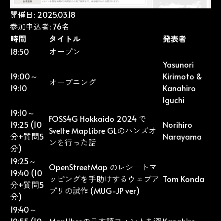
開催日: 2025.03.18
参加申込者: 76名
時間
タイトル
発表者
18:50
オープン
Yasunori
19:00～
Kirimoto
&
オープニング
19:10
Kanahiro
Iguchi
19:10～
FOSS4G Hokkaido 2024 で
19:25 (10
Norihiro
Svelte MapLibre GLのハンズオ
分+質問5
Narayama
ンを行った話
分)
19:25～
OpenStreetMap のレシートマ
19:40 (10
ッピングを手助けするウェブア
Tom Konda
分+質問5
プリの試作 (MUG-JP ver)
分)
19:40～
19:55 (10
MapLibreの日本語フォントを深
Kanahiro