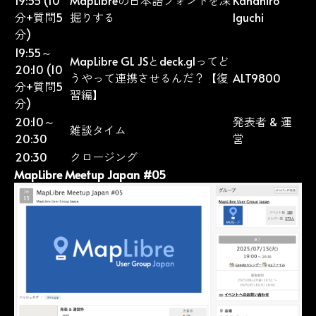
分+質問5
掘りする
Iguchi
分)
19:55～
MapLibre GL JSとdeck.glってど
20:10 (10
うやって連携させるんだ？【復
ALT9800
分+質問5
習編】
分)
20:10～
発表者 & 運
雑談タイム
20:30
営
20:30
クロージング
MapLibre Meetup Japan #05