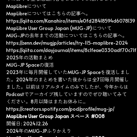
MapLibreについて
MapLibreについてはこちらの記事へ。
https://qiita.com/Kanahiro/items/e0fd28418594d6078139
MapLibre User Group Japan (MUG-JP)について
MUG-JPの去年までの活動についてはこちらの記事へ。
https://zenn.dev/mugjp/articles/try-115-maplibre-2024
https://qiita.com/dayjournal/items/8c1feae0330adf70c71f
2025年の活動まとめ
MUG-JP Spaceの復活
2023年に毎月開催していたMUG-JP Spaceを復活しまし
た。2024年のまとめを書いた後からは全7回毎月開催し
ました。以前はリアルタイムのみでしたが、今年からは
Podcastでアーカイブ残していますのでぜひ聴いてみて
ください。8月以降はまたお休みに...
https://creators.spotify.com/pod/profile/mug-jp/
MapLibre User Group Japan スペース #008
開催日: 2024.12.26
2024年のMUG-JPふりかえり